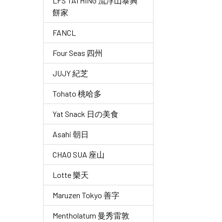
LFS TAI HING 流浮山泰興
餅家
FANCL
Four Seas 四州
JUJY 紀芝
Tohato 桃哈多
Yat Snack 日の美食
Asahi 朝日
CHAO SUA 座山
Lotte 樂天
Maruzen Tokyo 善字
Mentholatum 曼秀雷敦