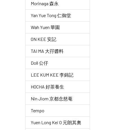
Morinaga 森永
Yan Yue Tong 仁御堂
Wah Yuen 華園
ON KEE 安記
TAI MA 大孖醬料
Doll 公仔
LEE KUM KEE 李錦記
HOCHA 好茶養生
Nin Jiom 京都念慈菴
Tempo
Yuen Long Kei O 元朗其奧