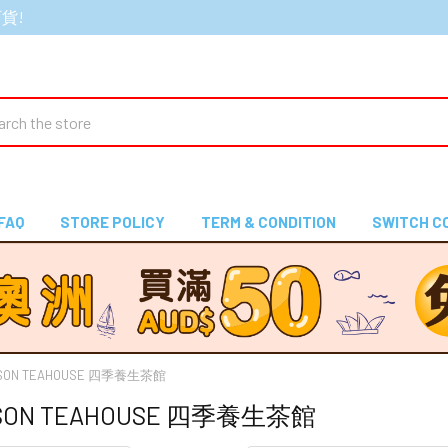
百貨!
ch
FAQ
STORE POLICY
TERM & CONDITION
SWITCH C
ASON TEAHOUSE 四季養生茶館
ASON TEAHOUSE 四季養生茶館