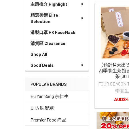
主題推介 Highlight
精選美饌 Elite
Selection
港製口罩 HK FaceMask
清貨區 Clearance
Shop All
【預計14天出貨】
Good Deals
四季養生茶館 
茶 (30 
FOUR SEASON
POPULAR BRANDS
季養生
Eu Yan Sang 余仁生
AUD$4
UHA 味覺糖
Premier Food 尚品