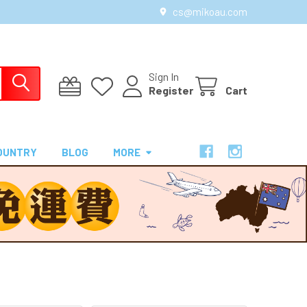
cs@mikoau.com
Sign In
Register
Cart
OUNTRY
BLOG
MORE