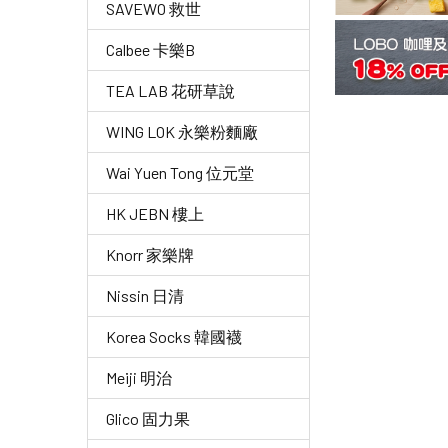
SAVEWO 救世
Calbee 卡樂B
TEA LAB 花研草說
WING LOK 永樂粉麵廠
Wai Yuen Tong 位元堂
HK JEBN 樓上
Knorr 家樂牌
Nissin 日清
Korea Socks 韓國襪
Meiji 明治
Glico 固力果