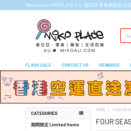
Welcome to MIKOPLACE A.U. 港日亞 零食藥妝生活
Sear
FLASH SALE
CONTACT US
REWARDS
HOME
FOUR SE
CATEGORIES
FOUR SE
Sidebar
期間限定 Limited Items