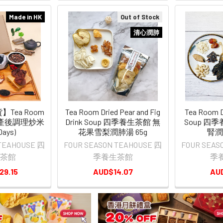
Made in HK
Out of Stock
清心潤肺
Tea Room
Tea Room Dried Pear and Fig
Tea Room D
產後調理炒米
Drink Soup 四季養生茶館 無
Soup 四
Days)
花果雪梨潤肺湯 65g
腎潤
 TEAHOUSE 四
FOUR SEASON TEAHOUSE 四
FOUR SEAS
茶館
季養生茶館
季
29.15
AUD$14.07
AU