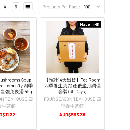
4
6
Products Per Page:
Made in HK
Mushrooms Soup
【預計14天出貨】Tea Room
hen Immunity 四季
四季養生茶館 產後坐月調理
皇強免疫湯 45g
套裝 (30 Days)
ON TEAHOUSE 四
FOUR SEASON TEAHOUSE 四
養生茶館
季養生茶館
D$11.32
AUD$593.38