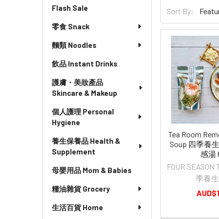
Flash Sale
Sort By:
零食 Snack
麵類 Noodles
飲品 Instant Drinks
護膚・美妝產品
Skincare & Makeup
個人護理 Personal
Hygiene
Tea Room Remo
養生保養品 Health &
Soup 四季養
Supplement
感湯 
FOUR SEASON
母嬰用品 Mom & Babies
季養生
糧油雜貨 Grocery
AUD$1
生活百貨 Home