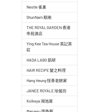
Nestle 雀巢
ShunNam 順南
THE ROYAL GARDEN 香港
帝苑酒店
Ying Kee Tea House 英記茶
莊
HADA LABO 肌研
HAIR RECIPE 髮之料理
Hang Heung 恆香老餅家
JANEE ROYALE 珍懿坊
Koikeya 湖池屋
Maruesu 瑪魯斯