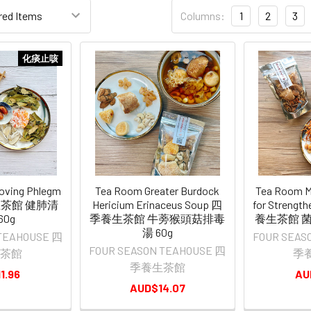
Columns:
1
2
3
化痰止咳
ving Phlegm
Tea Room Greater Burdock
Tea Room 
生茶館 健肺清
Hericium Erinaceus Soup 四
for Strengt
60g
季養生茶館 牛蒡猴頭菇排毒
養生茶館 菌
湯 60g
 TEAHOUSE 四
FOUR SEAS
FOUR SEASON TEAHOUSE 四
茶館
季
季養生茶館
1.96
AU
AUD$14.07