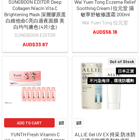
SUNGBOON EDITOR Deep
Wai Yuen Tong Eczema Relief
Collagen Niacin Vita C
Soothing Cream | 位元堂 濕
Brightening Mask 深層膠原蛋
敏寧舒敏修護霜 200ml
白維他命C亮白過夜面膜 美
Wai Yuen Tong 位元堂
白均勻膚色 (4片/盒)
AUD$56.18
SUNGBOON EDITOR
AUD$33.87
Out of Stock
日本正貨
不污染海洋，環境防曬劑
ADD TO CART
YUNTH Fresh Vitamin C
ALLIE Gel UV EX 持采 防水防