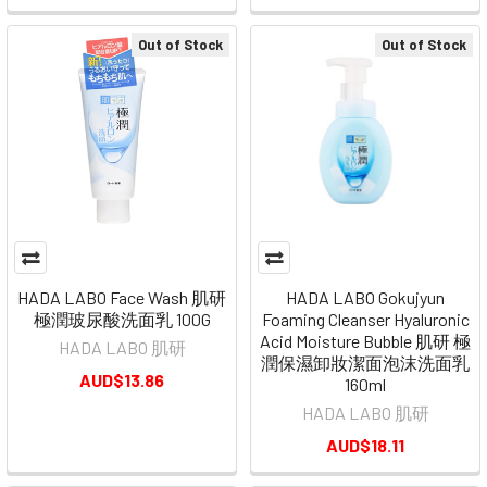
Out of Stock
Out of Stock
HADA LABO Face Wash 肌研
HADA LABO Gokujyun
極潤玻尿酸洗面乳 100G
Foaming Cleanser Hyaluronic
Acid Moisture Bubble 肌研 極
HADA LABO 肌研
潤保濕卸妝潔面泡沫洗面乳
AUD$13.86
160ml
HADA LABO 肌研
AUD$18.11