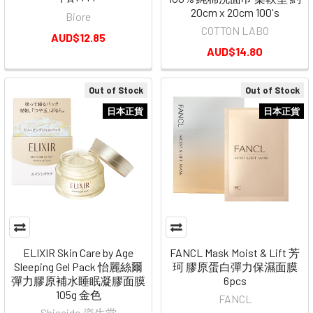
20cm x 20cm 100's
Biore
COTTON LABO
AUD$12.85
AUD$14.80
Out of Stock
Out of Stock
日本正貨
日本正貨
ELIXIR Skin Care by Age
FANCL Mask Moist & Lift 芳
Sleeping Gel Pack 怡麗絲爾
珂 膠原蛋白彈力保濕面膜
彈力膠原補水睡眠凝膠面膜
6pcs
105g 金色
FANCL
Shiseido 資生堂