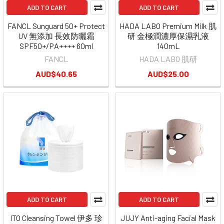
ADD TO CART
ADD TO CART
FANCL Sunguard 50+ Protect
HADA LABO Premium Milk 肌
UV 無添加 長效防曬霜
研 金極潤濃厚保濕乳液
SPF50+/PA++++ 60ml
140mL
FANCL
HADA LABO 肌研
AUD$40.65
AUD$25.00
ADD TO CART
ADD TO CART
ITO Cleansing Towel 伊多 珍
JUJY Anti-aging Facial Mask