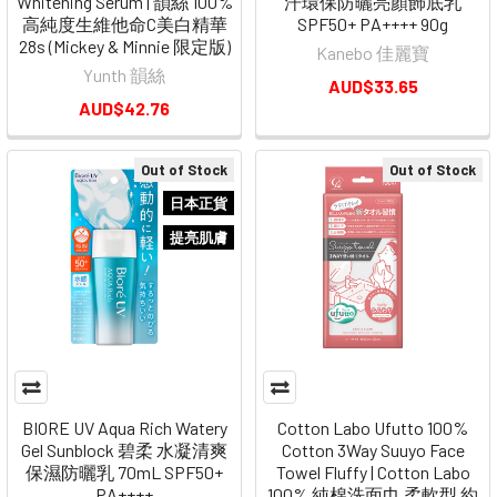
Whitening Serum | 韻絲 100%
汗環保防曬亮顏飾底乳
高純度生維他命C美白精華
SPF50+ PA++++ 90g
28s (Mickey & Minnie 限定版)
Kanebo 佳麗寶
Yunth 韻絲
AUD$33.65
AUD$42.76
Out of Stock
Out of Stock
日本正貨
提亮肌膚
BIORE UV Aqua Rich Watery
Cotton Labo Ufutto 100%
Gel Sunblock 碧柔 水凝清爽
Cotton 3Way Suuyo Face
保濕防曬乳 70mL SPF50+
Towel Fluffy | Cotton Labo
PA++++
100% 純棉洗面巾 柔軟型 約