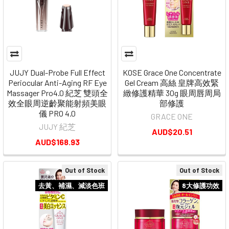
JUJY Dual-Probe Full Effect
KOSE Grace One Concentrate
Periocular Anti-Aging RF Eye
Gel Cream 高絲 皇牌高效緊
Massager Pro4.0 紀芝 雙頭全
緻修護精華 30g 眼周唇周局
效全眼周逆齡聚能射頻美眼
部修護
儀 PRO 4.0
GRACE ONE
JUJY 紀芝
AUD$20.51
AUD$168.93
Out of Stock
Out of Stock
去黃、補濕、減淡色班
8大修護功效