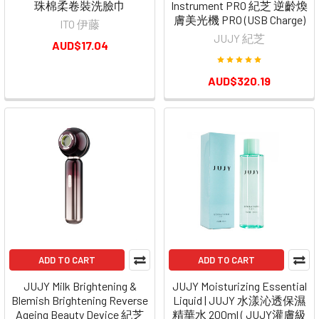
珠棉柔卷裝洗臉巾
Instrument PRO 紀芝 逆齡煥
膚美光機 PRO (USB Charge)
ITO 伊藤
JUJY 紀芝
AUD$17.04
AUD$320.19
ADD TO CART
ADD TO CART
JUJY Milk Brightening &
JUJY Moisturizing Essential
Blemish Brightening Reverse
Liquid | JUJY 水漾沁透保濕
Ageing Beauty Device 紀芝
精華水 200ml ( JUJY灌膚級