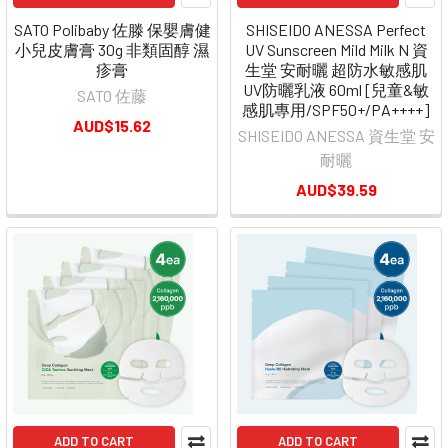
SATO Polibaby 佐滕 保嬰膚健
SHISEIDO ANESSA Perfect
小兒皮膚膏 30g 非類固醇 濕
UV Sunscreen Mild Milk N 資
疹膏
生堂 安耐曬 超防水敏感肌
UV防曬乳液 60ml [兒童&敏
SATO 佐藤
感肌專用/SPF50+/PA++++]
AUD$15.62
SHISEIDO ANESSA 資生堂 安
耐曬
AUD$39.59
ADD TO CART
ADD TO CART