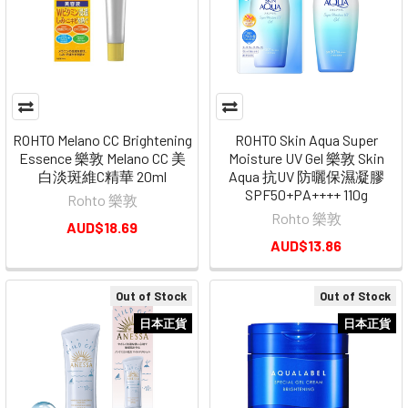
ROHTO Melano CC Brightening
ROHTO Skin Aqua Super
Essence 樂敦 Melano CC 美
Moisture UV Gel 樂敦 Skin
白淡斑維C精華 20ml
Aqua 抗UV 防曬保濕凝膠
SPF50+PA++++ 110g
Rohto 樂敦
Rohto 樂敦
AUD$18.69
AUD$13.86
Out of Stock
Out of Stock
日本正貨
日本正貨