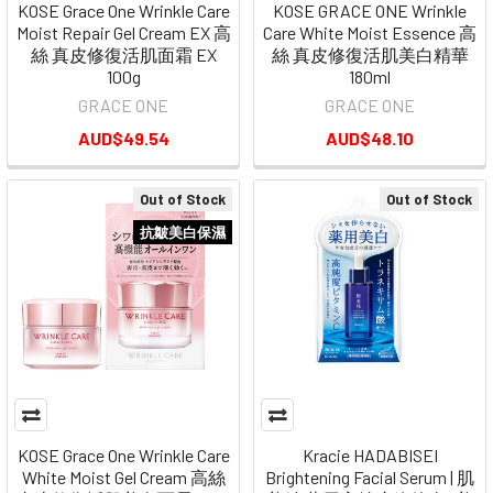
KOSE Grace One Wrinkle Care
KOSE GRACE ONE Wrinkle
Moist Repair Gel Cream EX 高
Care White Moist Essence 高
絲 真皮修復活肌面霜 EX
絲 真皮修復活肌美白精華
100g
180ml
GRACE ONE
GRACE ONE
AUD$49.54
AUD$48.10
Out of Stock
Out of Stock
抗皺美白保濕
KOSE Grace One Wrinkle Care
Kracie HADABISEI
White Moist Gel Cream 高絲
Brightening Facial Serum | 肌