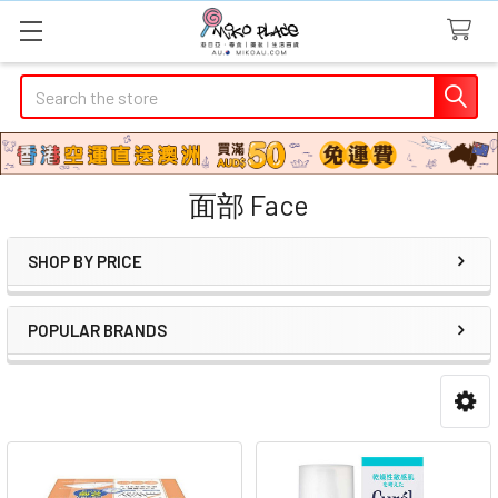
Search
面部 Face
SHOP BY PRICE
Sidebar
POPULAR BRANDS