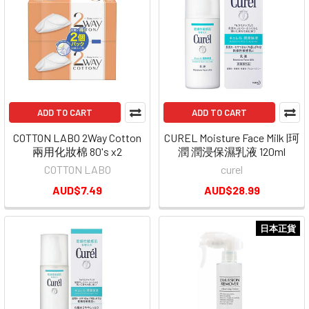
ADD TO CART
ADD TO CART
COTTON LABO 2Way Cotton
CUREL Moisture Face Milk |珂
兩用化妝棉 80's x2
潤 潤浸保濕乳液 120ml
COTTON LABO
curel
AUD$7.49
AUD$28.99
日本正貨