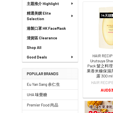
主題推介 Highlight
精選美饌 Elite
14天
Selection
港製口罩 HK FaceMask
清貨區 Clearance
Shop All
HAIR RECI
Good Deals
Urutsuya Sha
Pack 髮之料
果香米糠保濕
POPULAR BRANDS
露 300 
HAIR REC
Eu Yan Sang 余仁生
AUD$3
UHA 味覺糖
Premier Food 尚品