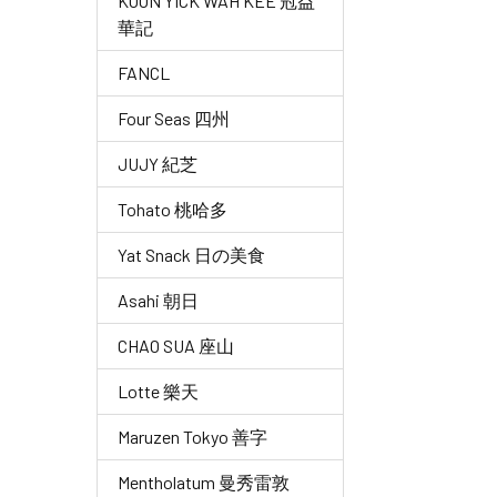
KOON YICK WAH KEE 冠益
華記
FANCL
Four Seas 四州
JUJY 紀芝
Tohato 桃哈多
Yat Snack 日の美食
Asahi 朝日
CHAO SUA 座山
Lotte 樂天
Maruzen Tokyo 善字
Mentholatum 曼秀雷敦