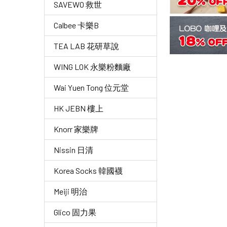
SAVEWO 救世
Calbee 卡樂B
TEA LAB 花研草說
WING LOK 永樂粉麵廠
Wai Yuen Tong 位元堂
HK JEBN 樓上
Knorr 家樂牌
Nissin 日清
Korea Socks 韓國襪
Meiji 明治
Glico 固力果