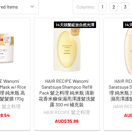
Columns:
1
2
3
14天頭髮綻放自然光澤
14
PE Wanomi
HAIR RECIPE Wanomi
HAIR RE
 Mask w/ Rice
Saratsuya Shampoo Refill
Saratsuy
之料理 純米瓶 高
Pack 髮之料理 純米瓶 清新
理 純米瓶
髮膜 170g
花香米糠保濕亮澤護髮洗髮
濕亮澤護髮洗
露 300 ml 補充裝
IPE 髮之料理
HAIR R
HAIR RECIPE 髮之料理
8.54
AU
AUD$35.86