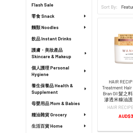
Flash Sale
Sort By:
零食 Snack
麵類 Noodles
飲品 Instant Drinks
護膚・美妝產品
Skincare & Makeup
個人護理 Personal
Hygiene
HAIR RECI
養生保養品 Health &
Treatment Hair
Supplement
Bran Oil 髮
滲透米糠油護髮
母嬰用品 Mom & Babies
HAIR REC
糧油雜貨 Grocery
AUD$3
生活百貨 Home