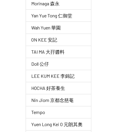
Morinaga 森永
Yan Yue Tong 仁御堂
Wah Yuen 華園
ON KEE 安記
TAI MA 大孖醬料
Doll 公仔
LEE KUM KEE 李錦記
HOCHA 好茶養生
Nin Jiom 京都念慈菴
Tempo
Yuen Long Kei O 元朗其奧