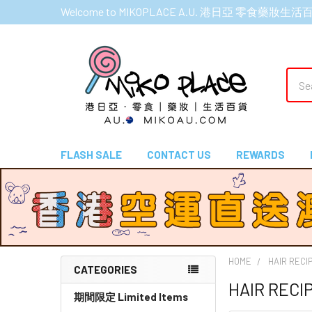
Welcome to MIKOPLACE A.U. 港日亞 零食藥妝生活
Sear
FLASH SALE
CONTACT US
REWARDS
HOME
HAIR RE
CATEGORIES
HAIR RE
Sidebar
期間限定 Limited Items