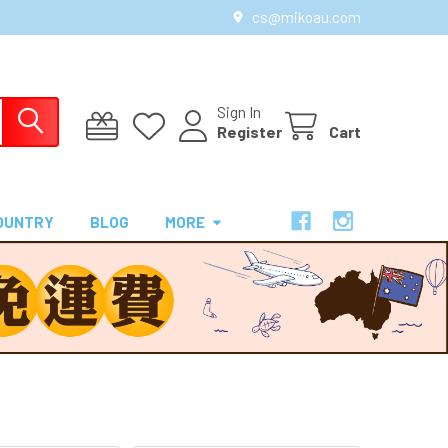
cs@mikoau.com
Sign In
Register
Cart
OUNTRY
BLOG
MORE