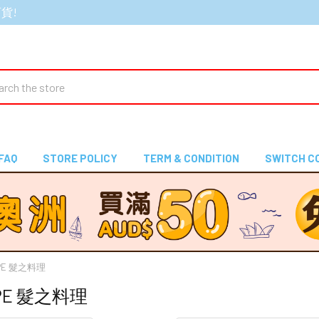
百貨!
ch
FAQ
STORE POLICY
TERM & CONDITION
SWITCH C
CIPE 髮之料理
CIPE 髮之料理