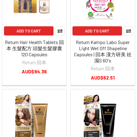
ADD TO CART
ADD TO CART
Return Hair Health Tablets 回
Return Kampo Labo Super
本 生髮配方 頭髮生髮膠囊
Light Wet Off Shapeline
120 Capsules
Capsules | 回本 漢方研美 祛
濕S 60's
Return 回本
Return 回本
AUD$94.36
AUD$62.51