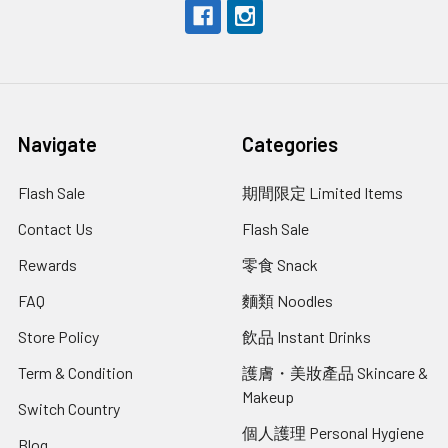
Navigate
Categories
Flash Sale
期間限定 Limited Items
Contact Us
Flash Sale
Rewards
零食 Snack
FAQ
麵類 Noodles
Store Policy
飲品 Instant Drinks
Term & Condition
護膚・美妝產品 Skincare &
Makeup
Switch Country
個人護理 Personal Hygiene
Blog