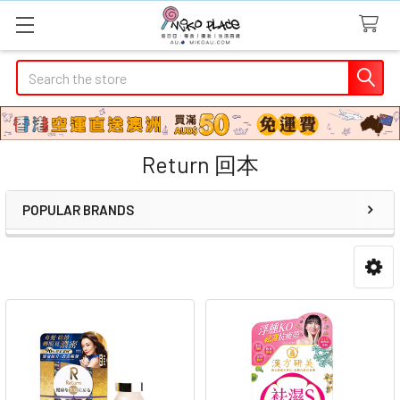
Search
Return 回本
POPULAR BRANDS
Sidebar