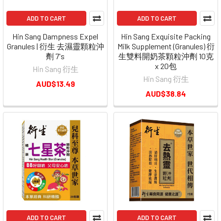
ADD TO CART
ADD TO CART
Hin Sang Dampness Expel
Hin Sang Exquisite Packing
Granules | 衍生 去濕靈顆粒沖
Milk Supplement (Granules) 衍
劑 7's
生雙料開奶茶顆粒沖劑 10克
x 20包
Hin Sang 衍生
Hin Sang 衍生
AUD$13.49
AUD$38.84
ADD TO CART
ADD TO CART