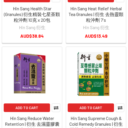
Hin Sang Health Star
Hin Sang Heat Relief Herbal
(Granules) 衍生精裝七星茶顆
Tea Granules | 衍生 去熱靈顆
粒沖劑 10克 x 20包
粒沖劑 7's
Hin Sang 衍生
Hin Sang 衍生
AUD$38.84
AUD$13.49
ADD TO CART
ADD TO CART
Hin Sang Reduce Water
Hin Sang Supreme Cough &
Retention | 衍生 去濕靈膠囊
Cold Remedy Granules | 衍生