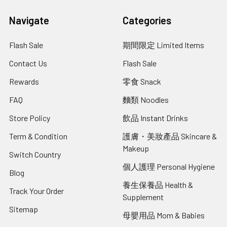
Navigate
Categories
Flash Sale
期間限定 Limited Items
Contact Us
Flash Sale
Rewards
零食 Snack
FAQ
麵類 Noodles
Store Policy
飲品 Instant Drinks
Term & Condition
護膚・美妝產品 Skincare &
Makeup
Switch Country
個人護理 Personal Hygiene
Blog
養生保養品 Health &
Track Your Order
Supplement
Sitemap
母嬰用品 Mom & Babies