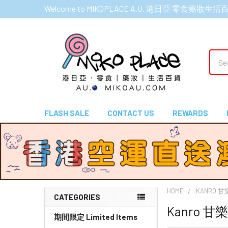
Welcome to MIKOPLACE A.U. 港日亞 零食藥妝生活
Sear
FLASH SALE
CONTACT US
REWARDS
HOME
KANRO 甘
CATEGORIES
Kanro 甘
Sidebar
期間限定 Limited Items