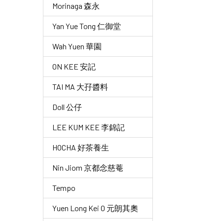
Morinaga 森永
Yan Yue Tong 仁御堂
Wah Yuen 華園
ON KEE 安記
TAI MA 大孖醬料
Doll 公仔
LEE KUM KEE 李錦記
HOCHA 好茶養生
Nin Jiom 京都念慈菴
Tempo
Yuen Long Kei O 元朗其奧