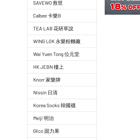
SAVEWO 救世
Calbee 卡樂B
TEA LAB 花研草說
WING LOK 永樂粉麵廠
Wai Yuen Tong 位元堂
HK JEBN 樓上
Knorr 家樂牌
Nissin 日清
Korea Socks 韓國襪
Meiji 明治
Glico 固力果