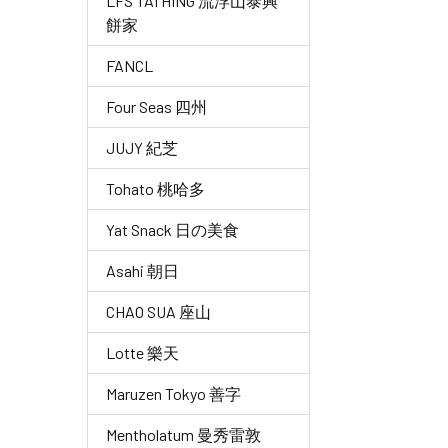
LFS TAI HING 流浮山泰興
餅家
FANCL
Four Seas 四州
JUJY 紀芝
Tohato 桃哈多
Yat Snack 日の美食
Asahi 朝日
CHAO SUA 座山
Lotte 樂天
Maruzen Tokyo 善字
Mentholatum 曼秀雷敦