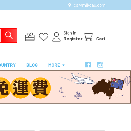
cs@mikoau.com
Sign In
Register
Cart
OUNTRY
BLOG
MORE