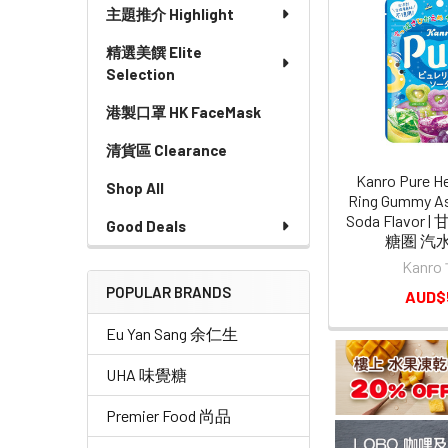
主題推介 Highlight
精選美饌 Elite
Selection
港製口罩 HK FaceMask
清貨區 Clearance
Kanro Pure H
Shop All
Ring Gummy As
Soda Flavor
Good Deals
糖圏 汽水
Kanr
POPULAR BRANDS
AUD$
Eu Yan Sang 余仁生
UHA 味覺糖
Premier Food 尚品