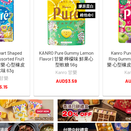
膠原蛋白
維他命C
eart Shaped
KANRO Pure Gummy Lemon
Kanro Pur
sorted Fruit
Flavor | 甘樂 檸檬味 鮮果心
Ring Gummy
 | 甘樂 心型橡皮
型軟糖 56g
樂 心型橡皮
味 63g
Kanro 甘樂
Ka
o 甘樂
AUD$3.59
AU
5.15