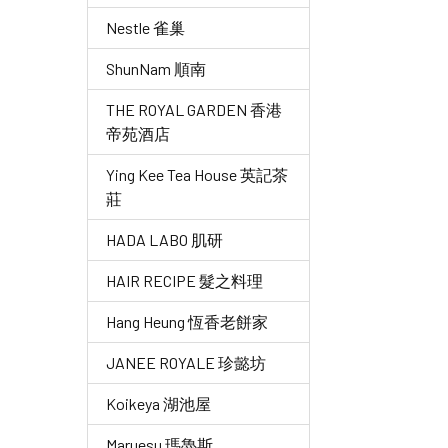
Nestle 雀巢
ShunNam 順南
THE ROYAL GARDEN 香港
帝苑酒店
Ying Kee Tea House 英記茶
莊
HADA LABO 肌研
HAIR RECIPE 髮之料理
Hang Heung 恆香老餅家
JANEE ROYALE 珍懿坊
Koikeya 湖池屋
Maruesu 瑪魯斯