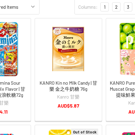
Columns:
1
2
3
mina Sour
KANRO Kin no Milk Candy | 甘
KANRO Pure
x Flavor | 甘
樂 金之牛奶糖 76g
Muscat Grap
浪軟糖72g
提味鮮果
Kanro 甘樂
o 甘樂
Ka
AUD$5.87
4.11
AU
Out of Stock