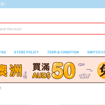
百貨!
ch
FAQ
STORE POLICY
TERM & CONDITION
SWITCH C
樂
樂