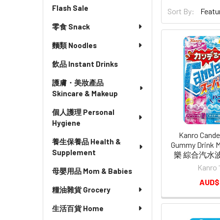
Flash Sale
Sort By:
零食 Snack
麵類 Noodles
飲品 Instant Drinks
護膚・美妝產品
Skincare & Makeup
個人護理 Personal
Hygiene
Kanro Cande
養生保養品 Health &
Gummy Drink Mi
Supplement
樂 綜合汽水波
Kanr
母嬰用品 Mom & Babies
AUD$
糧油雜貨 Grocery
生活百貨 Home