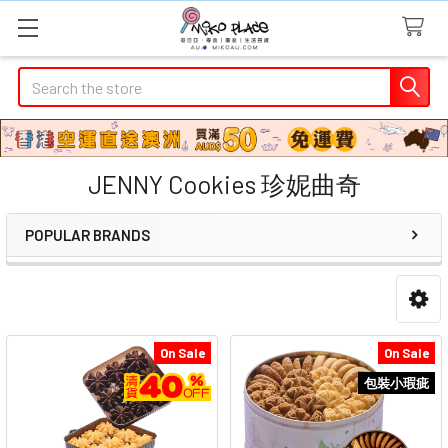
Search
JENNY Cookies 珍妮曲奇
POPULAR BRANDS
Sidebar
On Sale
On Sale
包裝小瑕疵