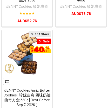
JENNY Cookies 珍妮曲奇
JENNY Cookies 珍妮曲奇
AUD$75.78
AUD$52.76
Out of Stock
On Sale
JENNY Cookies 4mix Butter
Cookies | 珍妮曲奇 四味奶油
曲奇方盒 380g [Best Before
Sep 7, 2026 ]