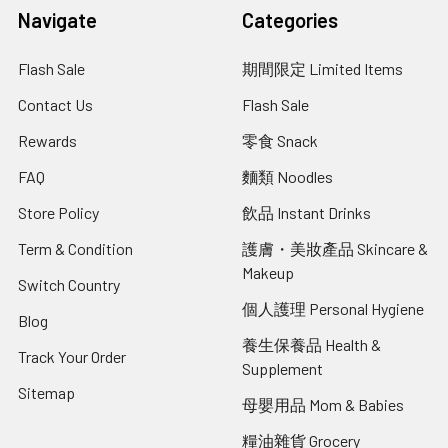
Navigate
Categories
Flash Sale
期間限定 Limited Items
Contact Us
Flash Sale
Rewards
零食 Snack
FAQ
麵類 Noodles
Store Policy
飲品 Instant Drinks
Term & Condition
護膚・美妝產品 Skincare &
Makeup
Switch Country
個人護理 Personal Hygiene
Blog
養生保養品 Health &
Track Your Order
Supplement
Sitemap
母嬰用品 Mom & Babies
糧油雜貨 Grocery