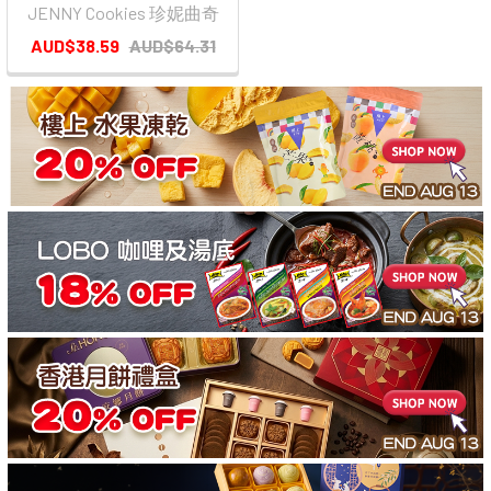
JENNY Cookies 珍妮曲奇
AUD$38.59
AUD$64.31