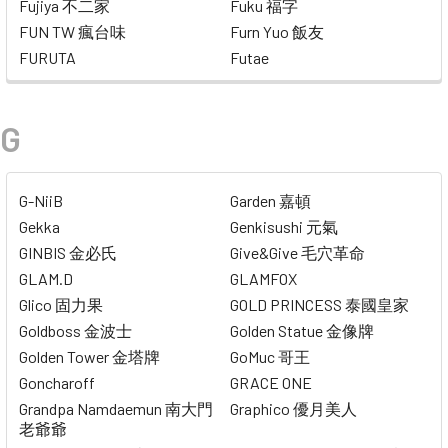
Fujiya 不二家
Fuku 福字
FUN TW 瘋台味
Furn Yuo 飯友
FURUTA
Futae
G
G-NiiB
Garden 嘉頓
Gekka
Genkisushi 元氣
GINBIS 金必氏
Give&Give 毛穴革命
GLAM.D
GLAMFOX
Glico 固力果
GOLD PRINCESS 泰國皇家
Goldboss 金波士
Golden Statue 金像牌
Golden Tower 金塔牌
GoMuc 哥王
Goncharoff
GRACE ONE
Grandpa Namdaemun 南大門
Graphico 優月美人
老爺爺