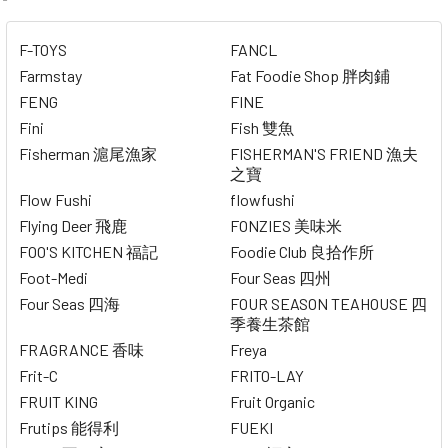
F-TOYS
FANCL
Farmstay
Fat Foodie Shop 胖肉鋪
FENG
FINE
Fini
Fish 雙魚
Fisherman 滬尾漁家
FISHERMAN'S FRIEND 漁夫
之寶
Flow Fushi
flowfushi
Flying Deer 飛鹿
FONZIES 美味米
FOO'S KITCHEN 福記
Foodie Club 良拾作所
Foot-Medi
Four Seas 四州
Four Seas 四海
FOUR SEASON TEAHOUSE 四
季養生茶館
FRAGRANCE 香味
Freya
Frit-C
FRITO-LAY
FRUIT KING
Fruit Organic
Frutips 能得利
FUEKI