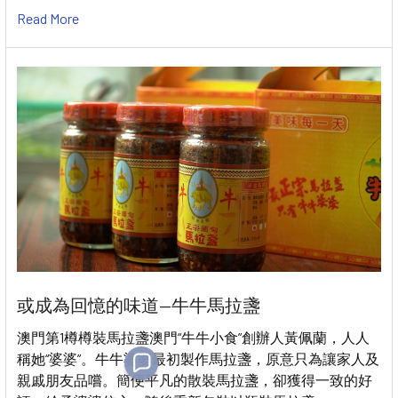
Read More
或成為回憶的味道—牛牛馬拉盞
澳門第1樽樽裝馬拉盞澳門“牛牛小食”創辦人黃佩蘭，人人
稱她“婆婆”。牛牛婆婆最初製作馬拉盞，原意只為讓家人及
親戚朋友品嚐。簡便平凡的散裝馬拉盞，卻獲得一致的好