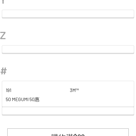
Z
#
191
3M™
50 MEGUMI 50惠