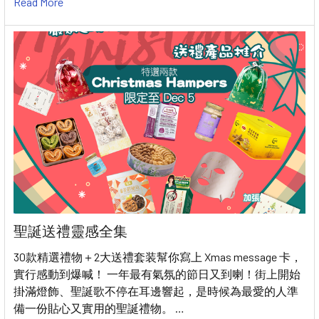
Read More
聖誕送禮靈感全集
30款精選禮物＋2大送禮套装幫你寫上 Xmas message 卡，
實行感動到爆喊！ 一年最有氣氛的節日又到喇！街上開始
掛滿燈飾、聖誕歌不停在耳邊響起，是時候為最愛的人準
備一份貼心又實用的聖誕禮物。 …