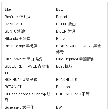
&be
BCL
Banitore 便利妥
Bandai
BAND-AID
BEFCO 粟山
BENTO 濱濤
BIGEN 美源
Bikendo 美研堂
Biore
Black Bridge 黑橋牌
BLACK GOLD LEGEND 黑金
傳奇
Black&White 黑白淡奶
Blue Elephant 泰國藍象
BLUEBIRD TRAVEL 青鳥旅
Boat 帆船
行
BOH HUA QU 福第祿
BONCHI 邦滋
BOTANIST
Bourbon
Brilliant Indonesia Shrimp 明
BUDENG CRAB 不等
輝
Buheisaku 武平作
BW