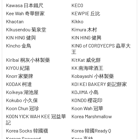
Kawasa 日本鐵尺
KECO
Kee Wah 奇華餅家
KEWPIE 丘比
Khaotan
Kikko
Kikusendou 菊泉堂
Kimura 木村
KIN HING 健與
KIN HING 健興
Kincho 金鳥
KING of CORDYECPS 蟲草大
王
Kiribai 桐灰小林製藥
KitKat 威化餅
KIYOU 紀陽
KK 南海啤酒王
Knorr 家樂牌
Kobayashi 小林製藥
KODAK 柯達
KOI KEI BAKERY 鉅記餅家
Koikeya 湖池屋
KOJIMA 小島
Kokubo 小久保
KONDO 櫻花印
Koon Chun 冠珍
Koon Wah 冠華
KOON YICK WAH KEE 冠益華
Korea Marshmallow
記
Korea Socks 韓國襪
Korea 韓國Ready Q
Korean Seaweed
Kose 高絲