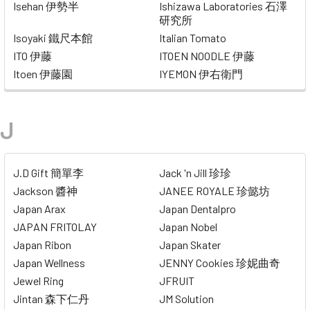
Isehan 伊勢半
Ishizawa Laboratories 石澤
研究所
Isoyaki 鐵尺本館
Italian Tomato
ITO 伊藤
ITOEN NOODLE 伊藤
Itoen 伊藤園
IYEMON 伊右衛門
J
J.D Gift 簡單李
Jack 'n Jill 珍珍
Jackson 醬神
JANEE ROYALE 珍懿坊
Japan Arax
Japan Dentalpro
JAPAN FRITOLAY
Japan Nobel
Japan Ribon
Japan Skater
Japan Wellness
JENNY Cookies 珍妮曲奇
Jewel Ring
JFRUIT
Jintan 森下仁丹
JM Solution