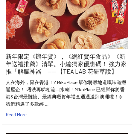
新年限定《辦年貨》，《網紅賀年食品》《新
年送禮推薦》清單。小編獨家優惠碼！ 強力家
推「解膩神器」—— 【TEA LAB 花研草說】
人在海外，胃在香港！? MikoPlace 幫你將最地道嘅味道搬
返屋企！ 唔洗再睇相流口水喇！MikoPlace 已經幫你將香
港&台灣最難搶、最經典嘅賀年禮盒通通送到澳洲啦！✈️
我們精選了多款經 …
Read More