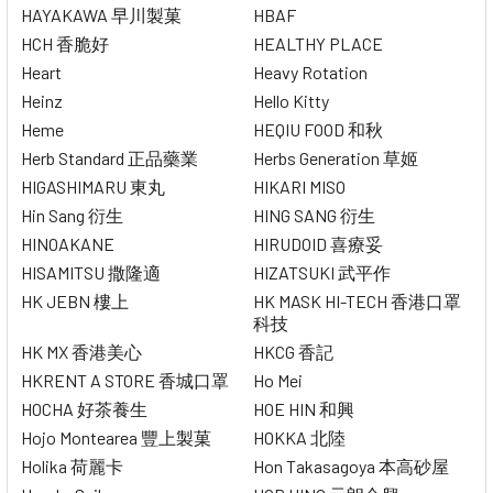
HAYAKAWA 早川製菓
HBAF
HCH 香脆好
HEALTHY PLACE
Heart
Heavy Rotation
Heinz
Hello Kitty
Heme
HEQIU FOOD 和秋
Herb Standard 正品藥業
Herbs Generation 草姬
HIGASHIMARU 東丸
HIKARI MISO
Hin Sang 衍生
HING SANG 衍生
HINOAKANE
HIRUDOID 喜療妥
HISAMITSU 撒隆適
HIZATSUKI 武平作
HK JEBN 樓上
HK MASK HI-TECH 香港口罩
科技
HK MX 香港美心
HKCG 香記
HKRENT A STORE 香城口罩
Ho Mei
HOCHA 好茶養生
HOE HIN 和興
Hojo Montearea 豐上製菓
HOKKA 北陸
Holika 荷麗卡
Hon Takasagoya 本高砂屋