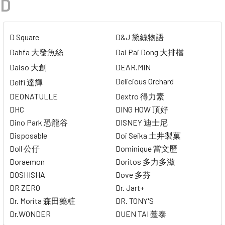
D
D Square
D&J 黛絲物語
Dahfa 大發魚絲
Dai Pai Dong 大排檔
Daiso 大創
DEAR.MIN
Delicious Orchard
Delfi 達輝
DEONATULLE
Dextro 得力素
DHC
DING HOW 頂好
Dino Park 恐龍谷
DISNEY 迪士尼
Disposable
Doi Seika 土井製菓
Doll 公仔
Dominique 當文歷
Doraemon
Doritos 多力多滋
DOSHISHA
Dove 多芬
DR ZERO
Dr. Jart+
Dr. Morita 森田藥粧
DR. TONY'S
Dr.WONDER
DUEN TAI 躉泰