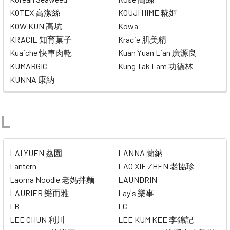
KOTEX 高潔絲
KOUJI HIME 糀姬
KOW KUN 高坑
Kowa
KRACIE 知育菓子
Kracie 肌美精
Kuaiche 快車肉乾
Kuan Yuan Lian 廣源良
KUMARGIC
Kung Tak Lam 功德林
KUNNA 康納
L
LAI YUEN 荔園
LANNA 蘭納
Lantern
LAO XIE ZHEN 老協珍
Laoma Noodle 老媽拌麵
LAUNDRIN
LAURIER 樂而雅
Lay's 樂事
LB
LC
LEE CHUN 利川
LEE KUM KEE 李錦記