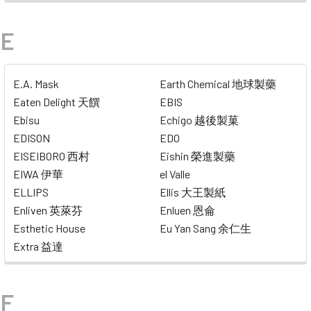
E
E.A. Mask
Earth Chemical 地球製藥
Eaten Delight 天饌
EBIS
Ebisu
Echigo 越後製菓
EDISON
EDO
EISEIBORO 西村
Eishin 榮進製藥
EIWA 伊華
el Valle
ELLIPS
Ellis 大王製紙
Enliven 英萊芬
Enluen 恩侖
Esthetic House
Eu Yan Sang 余仁生
Extra 益達
F