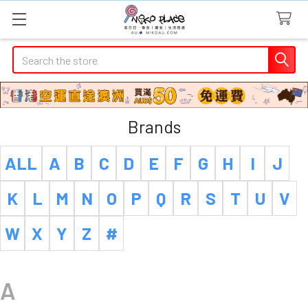
Search
Brands
ALL
A
B
C
D
E
F
G
H
I
J
K
L
M
N
O
P
Q
R
S
T
U
V
W
X
Y
Z
#
A