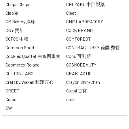
Chupa Chups
CHUYAKU 中部製藥
Clapiel
Cleat
CM Bakery 淳珍
CNP LABORATORY
CNY 賀年
COCK BRAND
COFCO 中糧
COMFORBOT
Common Good
CONTRACTUBEX 德國 秀碧
Cookies Quartet 曲奇四重奏
Coris 可利斯
Cosmetex Roland
COSMOBEAUTY
COTTON LABO
CRABTASTIC
Craft by Wakan 和漢匠心
Crayon Shin-Chan
CREET
Cupal 古寶
Curad
curel
CW