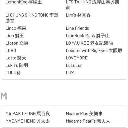
LemonKing 檸檬王
LFS TAI HING 流浮山泰興餅
家
LI CHUNG SHING TONG 李眾
Lim's 林真香
勝堂
Linco 福果
Line Friends
Lion 獅王
LionRock Mask 獅子山
Lipton 立頓
LO YAU KEE 老友記醬油
LOBO
Lobster with Big Eyes 大眼蝦
Lotte 樂天
LOVEMORE
Luk Yu 陸羽
LuLuLun
LULU豬
LUX
M
MA PAK LEUNG 馬百良
Maalox Plus 美樂事
MADAME HENG 興太太
Madame Pearl”s 珮夫人