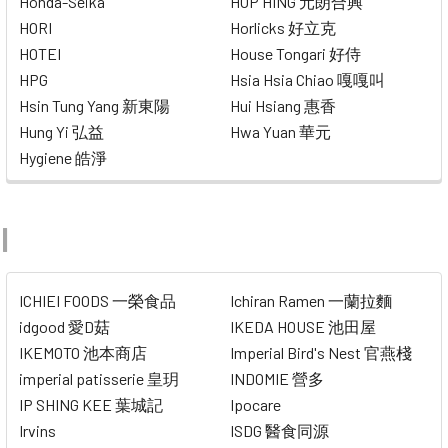
Honda-Seika
HOP HING 元朗合興
HORI
Horlicks 好立克
HOTEI
House Tongari 好侍
HPG
Hsia Hsia Chiao 嘎嘎叫
Hsin Tung Yang 新東陽
Hui Hsiang 惠香
Hung Yi 弘益
Hwa Yuan 華元
Hygiene 皓淨
I
ICHIEI FOODS 一榮食品
Ichiran Ramen 一蘭拉麵
idgood 愛D菇
IKEDA HOUSE 池田屋
IKEMOTO 池本商店
Imperial Bird's Nest 官燕棧
imperial patisserie 皇玥
INDOMIE 營多
IP SHING KEE 葉城記
Ipocare
Irvins
ISDG 醫食同源