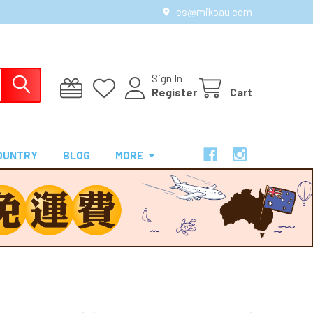
cs@mikoau.com
Sign In
Register
Cart
OUNTRY
BLOG
MORE