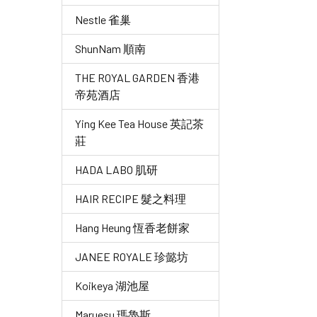
Nestle 雀巢
ShunNam 順南
THE ROYAL GARDEN 香港
帝苑酒店
Ying Kee Tea House 英記茶
莊
HADA LABO 肌研
HAIR RECIPE 髮之料理
Hang Heung 恆香老餅家
JANEE ROYALE 珍懿坊
Koikeya 湖池屋
Maruesu 瑪魯斯