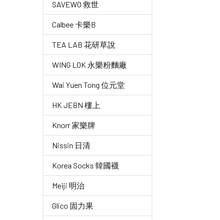
SAVEWO 救世
Calbee 卡樂B
TEA LAB 花研草說
WING LOK 永樂粉麵廠
Wai Yuen Tong 位元堂
HK JEBN 樓上
Knorr 家樂牌
Nissin 日清
Korea Socks 韓國襪
Meiji 明治
Glico 固力果