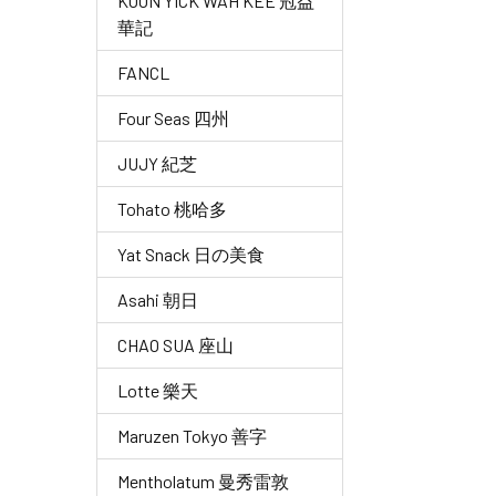
KOON YICK WAH KEE 冠益
華記
FANCL
Four Seas 四州
JUJY 紀芝
Tohato 桃哈多
Yat Snack 日の美食
Asahi 朝日
CHAO SUA 座山
Lotte 樂天
Maruzen Tokyo 善字
Mentholatum 曼秀雷敦