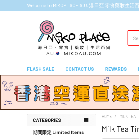
Welcome to MIKOPLACE A.U. 港日亞 零食藥妝生活
Sear
FLASH SALE
CONTACT US
REWARDS
HOME
MILK TE
CATEGORIES
Milk Tea
Sidebar
期間限定 Limited Items