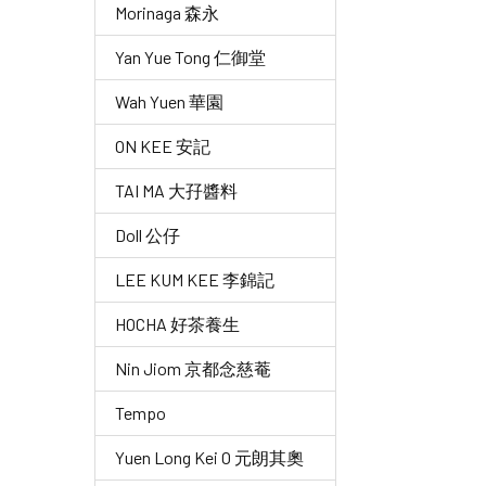
Morinaga 森永
Yan Yue Tong 仁御堂
Wah Yuen 華園
ON KEE 安記
TAI MA 大孖醬料
Doll 公仔
LEE KUM KEE 李錦記
HOCHA 好茶養生
Nin Jiom 京都念慈菴
Tempo
Yuen Long Kei O 元朗其奧