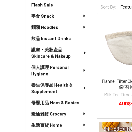
Flash Sale
Sort By:
零食 Snack
麵類 Noodles
飲品 Instant Drinks
護膚・美妝產品
Skincare & Makeup
個人護理 Personal
Hygiene
Flannel Filte
養生保養品 Health &
袋(替換
Supplement
Milk Tea T
母嬰用品 Mom & Babies
AUD$
糧油雜貨 Grocery
生活百貨 Home