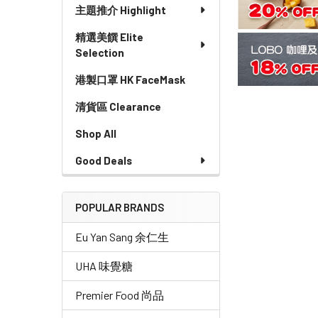
主題推介 Highlight
精選美饌 Elite
Selection
港製口罩 HK FaceMask
清貨區 Clearance
Shop All
Good Deals
POPULAR BRANDS
Eu Yan Sang 余仁生
UHA 味覺糖
Premier Food 尚品