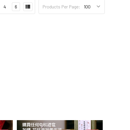
4
6
Products Per Page: